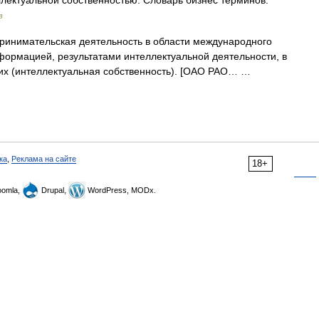
лектуальной собственностью. Словарь бизнес терминов.
в
инимательская деятельность в области международного
формацией, результатами интеллектуальной деятельности, в
их (интеллектуальная собственность). [ОАО РАО… …
ка
,
Реклама на сайте
18+
omla,
Drupal,
WordPress, MODx.