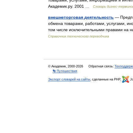
товарами, услугами, информацией и интел
Академик.ру. 2001 …
Словарь бизнес-термино
внешнеторговая деятельность
— Предпр
обмена товарами, работами, услугами, ин
том числе исключительными правами на н
Справочник технического переводчика
© Академик, 2000-2026
Обратная связь:
Техподдерж
👣 Путешествия
Экспорт словарей на сайты
, сделанные на PHP,
Jo